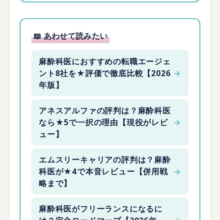
📖 あわせて読みたい
麻酔科医におすすめの転職エージェ
ント8社を★評価で徹底比較【2026
→
年版】
アネスアルファの評判は？麻酔科医
なら★5で一択の理由【現役がレビ
→
ュー】
エムスリーキャリアの評判は？麻酔
科医が★4で本音レビュー【併用戦
→
略まで】
麻酔科医がフリーランスになるに